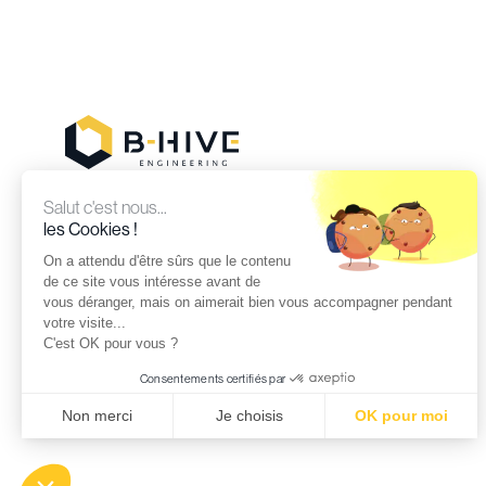
Salut c'est nous...
les Cookies !
B-HIVE est une société d’ingénierie et de
conseil opérationnel spécialisée intervenant
On a attendu d'être sûrs que le contenu
dans différents secteurs d’activités.
de ce site vous intéresse avant de
vous déranger, mais on aimerait bien vous accompagner pendant
Elle propose à ses clients des prestations
votre visite...
d’assistance technique, de support
C'est OK pour vous ?
opérationnel et de gestion de projet.
Consentements certifiés par
Mentions légales & Confidentialité
Non merci
Je choisis
OK pour moi
Axeptio consent
Plateforme de Gestion du Consentement : Personnalisez vos O
Notre plateforme vous permet d'adapter et de gérer vos paramètr