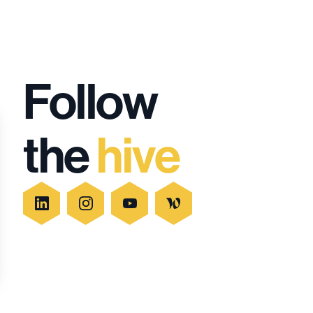
Follow
the
hive
ptions
es de confidentialité, en garantissant la conformité avec les régl