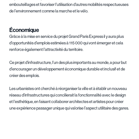
embouteillages et favoriser l'utilisation d'autres mobilités respectueuses
de l'environnement comme la marche et le vélo.
Économique
Grâce à la mise en service du projet Grand Paris Express il y aura plus
d'opportunités d'emplois estimées à 115 000 qui vont émerger et cela
renforce également l'attractivité du territoire.
Ce projet d'infrastructure, l'un des plus importants au monde, a pour but
d'encourager un développement économique durable et inclusif et de
créer des emplois.
Les urbanistes ont cherché à réorganiser la ville et à établir un nouveau
réseau d'infrastructures qui concilierait la fonctionnalité avec le design
et l'esthétique, en faisant collaborer architectes et artistes pour créer
une expérience passager unique qui valorise l'aspect utilitaire des gares.