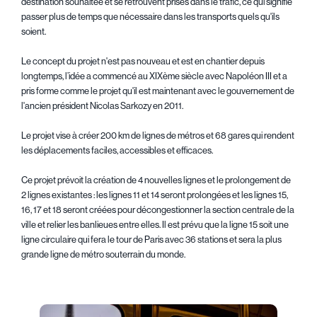
destination souhaitée et se retrouvent prises dans le trafic, ce qui signifie
passer plus de temps que nécessaire dans les transports quels qu'ils
soient.
Le concept du projet n'est pas nouveau et est en chantier depuis
longtemps, l’idée a commencé au XIXème siècle avec Napoléon III et a
pris forme comme le projet qu'il est maintenant avec le gouvernement de
l'ancien président Nicolas Sarkozy en 2011.
Le projet vise à créer 200 km de lignes de métros et 68 gares qui rendent
les déplacements faciles, accessibles et efficaces.
Ce projet prévoit la création de 4 nouvelles lignes et le prolongement de
2 lignes existantes : les lignes 11 et 14 seront prolongées et les lignes 15,
16, 17 et 18 seront créées pour décongestionner la section centrale de la
ville et relier les banlieues entre elles. Il est prévu que la ligne 15 soit une
ligne circulaire qui fera le tour de Paris avec 36 stations et sera la plus
grande ligne de métro souterrain du monde.