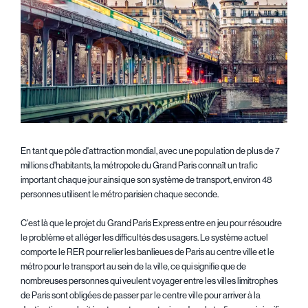
En tant que pôle d'attraction mondial, avec une population de plus de 7
millions d'habitants, la métropole du Grand Paris connaît un trafic
important chaque jour ainsi que son système de transport, environ 48
personnes utilisent le métro parisien chaque seconde.
C'est là que le projet du Grand Paris Express entre en jeu pour résoudre
le problème et alléger les difficultés des usagers. Le système actuel
comporte le RER pour relier les banlieues de Paris au centre ville et le
métro pour le transport au sein de la ville, ce qui signifie que de
nombreuses personnes qui veulent voyager entre les villes limitrophes
de Paris sont obligées de passer par le centre ville pour arriver à la