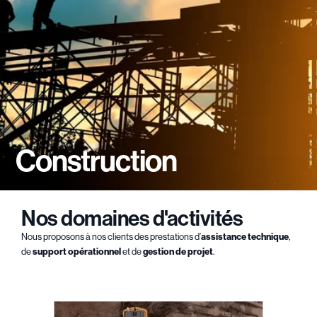
Construction
Nos domaines d'activités
Nous proposons à nos clients des prestations d’
assistance technique
,
de
support opérationnel
et de
gestion de projet
.