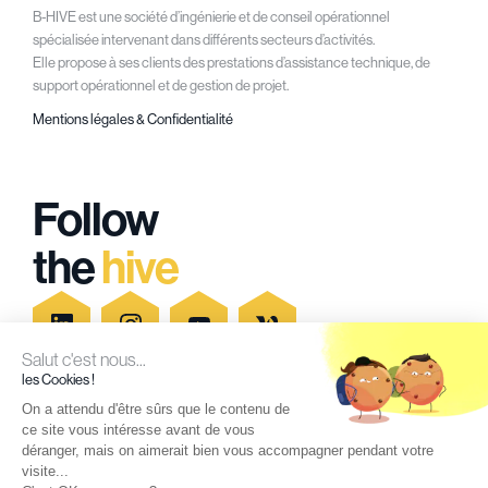
B-HIVE est une société d’ingénierie et de conseil opérationnel
spécialisée intervenant dans différents secteurs d’activités.
Elle propose à ses clients des prestations d’assistance technique, de
support opérationnel et de gestion de projet.
Mentions légales & Confidentialité
Follow
the
hive
Salut c'est nous...
les Cookies !
On a attendu d'être sûrs que le contenu de
Secteurs d'activités
Blog
ce site vous intéresse avant de vous
Recrutement
Newsletter
déranger, mais on aimerait bien vous accompagner pendant votre
visite...
Agences
Contact