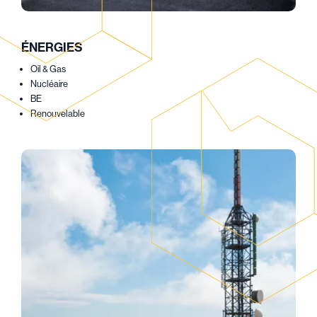
ÉNERGIES
Oil & Gas
Nucléaire
BE
Renouvelable